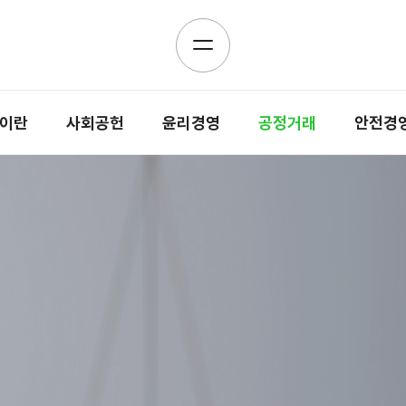
이란
사회공헌
윤리경영
공정거래
안전경